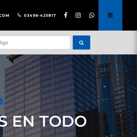
.COM
03496-425817
a
S EN TODO