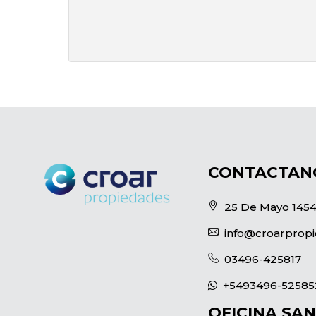
CONTACTAN
25 De Mayo 1454
info@croarprop
03496-425817
+5493496-52585
OFICINA SAN