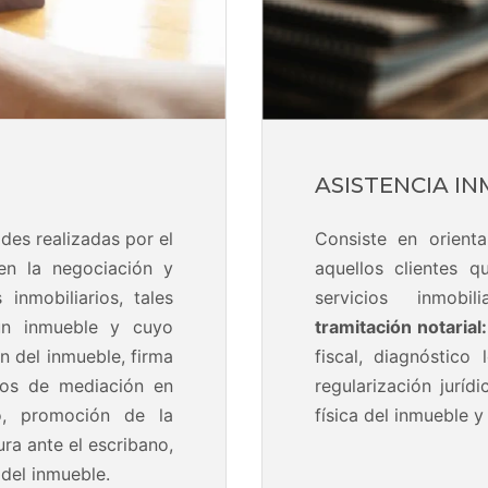
ASISTENCIA IN
des realizadas por el
Consiste en orient
 en la negociación y
aquellos clientes q
inmobiliarios, tales
servicios inmobil
un inmueble y cuyo
tramitación notarial:
n del inmueble, firma
fiscal, diagnóstic
ios de mediación en
regularización juríd
io, promoción de la
física del inmueble 
tura ante el escribano,
 del inmueble.