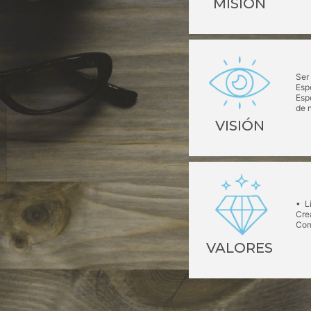
MISIÓN
Ser
Esp
Esp
de n
VISIÓN
• L
Cre
Com
VALORES